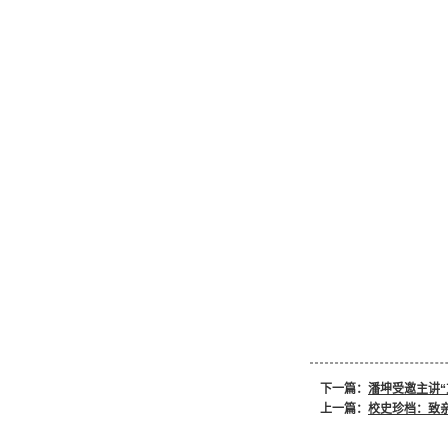
下一篇：
潘坤受邀主讲“
上一篇：
校史珍档：致