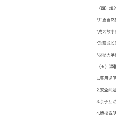
（四）加
*开启自
*成为故
*珍藏成
*探秘大
（五）温
1.费用
2.安全
3.亲子
4.版权